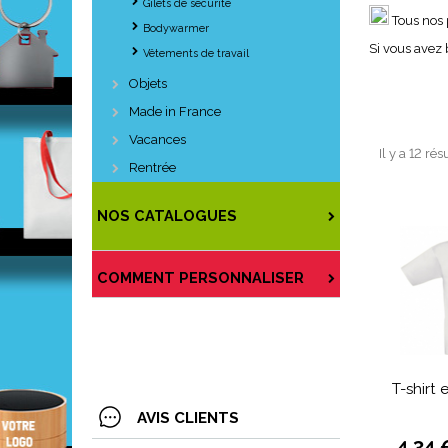
Gilets de securité
Tous nos 
Bodywarmer
Si vous avez 
Vêtements de travail
Objets
Made in France
Vacances
Il y a 12 rés
Rentrée
NOS CATALOGUES
COMMENT PERSONNALISER
T-shirt
AVIS CLIENTS