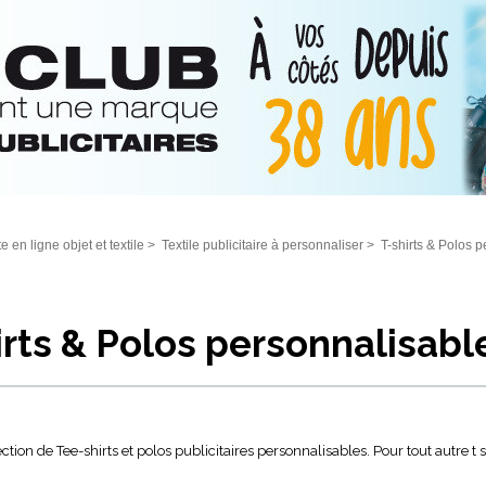
e en ligne objet et textile
>
Textile publicitaire à personnaliser
>
T-shirts & Polos 
irts & Polos personnalisabl
éction de Tee-shirts et polos publicitaires personnalisables. Pour tout autre t