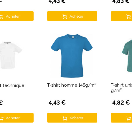
€
4,43 €
4,83 €
Acheter
Acheter
T-shirt homme 145g/m²
T-shirt un
rt technique
g/m²
4,43 €
4,82 €
€
Acheter
Acheter