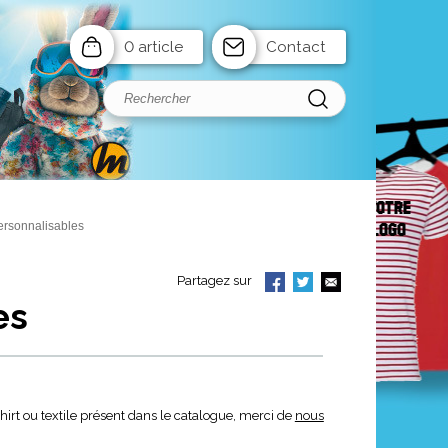
0 article
Contact
personnalisables
Partagez sur
es
 shirt ou textile présent dans le catalogue, merci de
nous