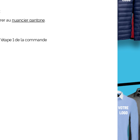
x
érer au
nuancier pantone
.
 l'étape 1 de la commande