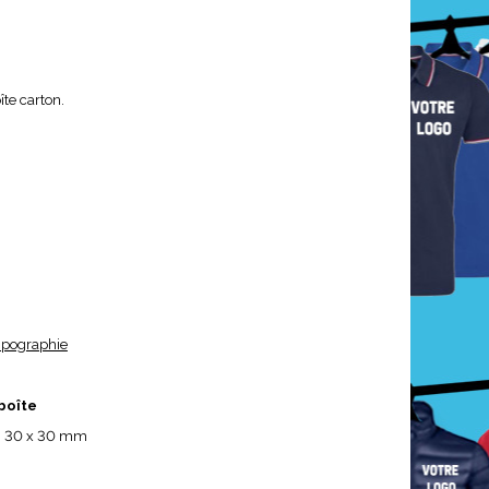
te carton.
pographie
boîte
:
30 x 30 mm