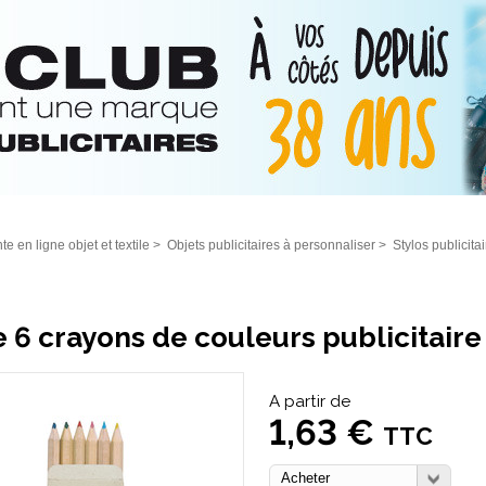
te en ligne objet et textile
>
Objets publicitaires à personnaliser
>
Stylos publicit
e 6 crayons de couleurs publicitaire
A partir de
1,63 €
TTC